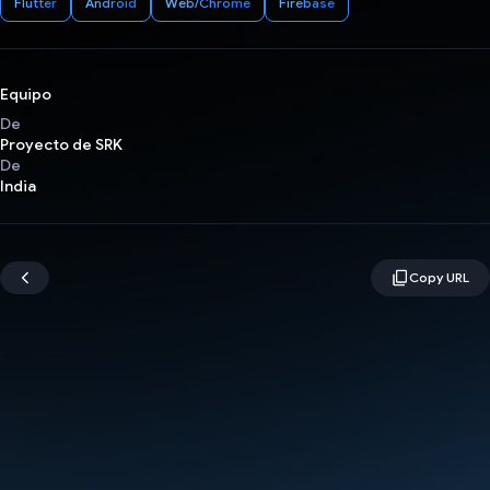
Flutter
Android
Web/Chrome
Firebase
Equipo
De
Proyecto de SRK
De
India