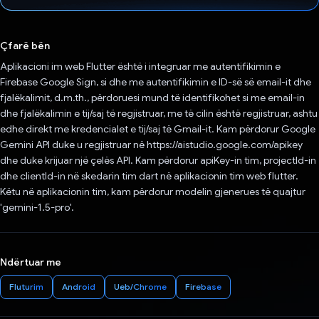
Votuar!
Çfarë bën
Aplikacioni im web Flutter është i integruar me autentifikimin e
Firebase Google Sign, si dhe me autentifikimin e ID-së së email-it dhe
fjalëkalimit, d.m.th., përdoruesi mund të identifikohet si me email-in
dhe fjalëkalimin e tij/saj të regjistruar, me të cilin është regjistruar, ashtu
edhe direkt me kredencialet e tij/saj të Gmail-it. Kam përdorur Google
Gemini API duke u regjistruar në https://aistudio.google.com/apikey
dhe duke krijuar një çelës API. Kam përdorur apiKey-in tim, projectId-in
dhe clientId-in në skedarin tim dart në aplikacionin tim web flutter.
Këtu në aplikacionin tim, kam përdorur modelin gjenerues të quajtur
'gemini-1.5-pro'.
Ndërtuar me
Fluturim
Android
Ueb/Chrome
Firebase