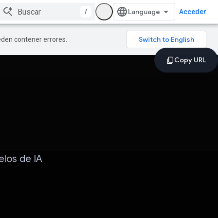
/
Acceder
ueden contener errores.
elos de IA