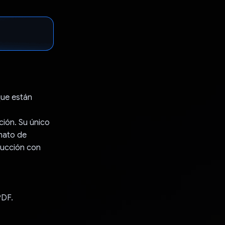
que están
ción. Su único
rmato de
trucción con
PDF.