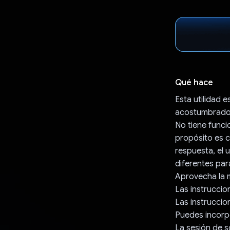
Qué hace
Esta utilidad 
acostumbrados 
No tiene funci
propósito es c
respuesta, el 
diferentes par
Aprovecha la m
Las instruccio
Las instrucci
Puedes incorpo
La sesión de s