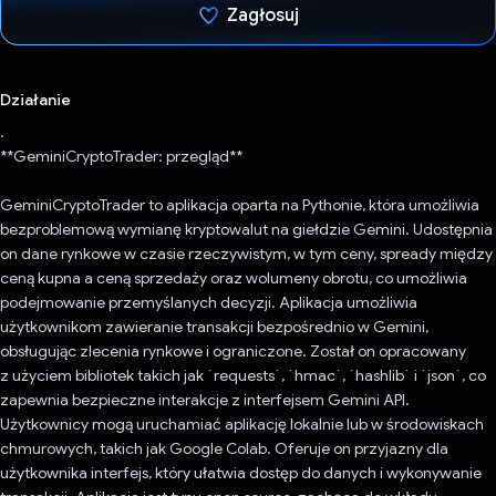
Zagłosuj
Głos oddany
Działanie
.
**GeminiCryptoTrader: przegląd**
GeminiCryptoTrader to aplikacja oparta na Pythonie, która umożliwia
bezproblemową wymianę kryptowalut na giełdzie Gemini. Udostępnia
on dane rynkowe w czasie rzeczywistym, w tym ceny, spready między
ceną kupna a ceną sprzedaży oraz wolumeny obrotu, co umożliwia
podejmowanie przemyślanych decyzji. Aplikacja umożliwia
użytkownikom zawieranie transakcji bezpośrednio w Gemini,
obsługując zlecenia rynkowe i ograniczone. Został on opracowany
z użyciem bibliotek takich jak `requests`, `hmac`, `hashlib` i `json`, co
zapewnia bezpieczne interakcje z interfejsem Gemini API.
Użytkownicy mogą uruchamiać aplikację lokalnie lub w środowiskach
chmurowych, takich jak Google Colab. Oferuje on przyjazny dla
użytkownika interfejs, który ułatwia dostęp do danych i wykonywanie