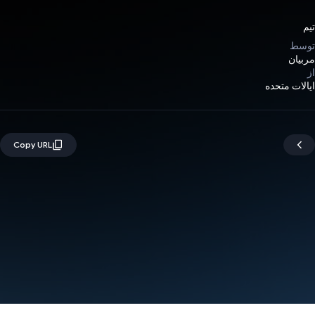
تیم
توسط
مربیان
از
ایالات متحده