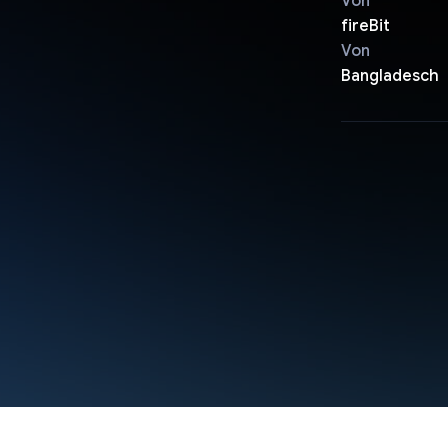
Von
fireBit
Von
Bangladesch