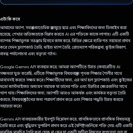
ভোট দিয়েছেন!
এটা কি করে
আমাদের অ্যাপ, সমস্ত একাডেমিক স্তর জুড়ে ছাত্র এবং শিক্ষাবিদদের জন্য ডিজাইন করা
হয়েছে, শেখার অভিজ্ঞতাকে বিপ্লব করতে AI এর শক্তিকে কাজে লাগায়। এটি একটি
ব্যাপক শিক্ষামূলক সরঞ্জাম হিসাবে কাজ করে, বিভিন্ন ক্ষেত্রে ব্যক্তিগত সহায়তা প্রদান
করে যেমন ফ্ল্যাশকার্ড তৈরি, মাইন্ড ম্যাপ তৈরি, রোডম্যাপ পরিকল্পনা, কুইজ বিকাশ,
প্রবন্ধ পর্যালোচনা এবং বক্তৃতা গঠন।
Google Gemini API ব্যবহার করে, আমরা অ্যাপটিতে উন্নত জেনারেটিভ AI
সক্ষমতা যুক্ত করেছি, এটিকে শিক্ষামূলক বিষয়বস্তুকে পৃথক শিক্ষার শৈলীর সাথে
মানানসই করতে সক্ষম করে। শিক্ষার্থীদের জন্য, এর অর্থ হল ফ্ল্যাশকার্ড এবং কুইজের
মতো কাস্টমাইজড অধ্যয়ন সহায়ক যা তাদের শক্তি এবং উন্নতির ক্ষেত্রগুলির সাথে
খাপ খায়। শিক্ষাবিদদের জন্য, অ্যাপটি আরও আকর্ষক এবং কার্যকর বক্তৃতা তৈরি
করতে, বিষয়বস্তু গঠনের জন্য পরামর্শ প্রদান করে এবং শিক্ষার পদ্ধতি উন্নত করতে
সহায়তা করে।
Gemini API ব্যবহারকারীর ইনপুট বিশ্লেষণ করে, প্রাসঙ্গিকভাবে প্রাসঙ্গিক বিষয়বস্তু
তৈরি করে এবং বুদ্ধিমান সুপারিশ প্রদান করে এই বৈশিষ্ট্যগুলিকে শক্তি দেয়৷ এটি একটি
মানসিক মানচিত্র তৈরি করা হোক না কেন যা একটি জটিল বিষয়ের রূপরেখা দেয় বা