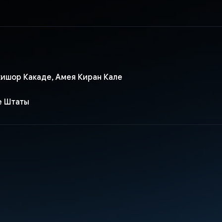
ишор Какаде, Амея Киран Кале
е Штаты