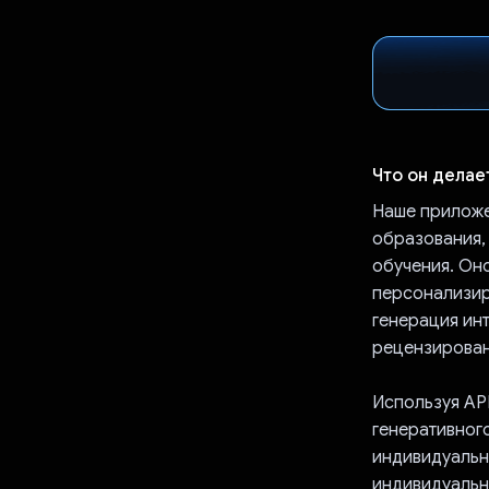
Что он делае
Наше приложе
образования,
обучения. Он
персонализир
генерация ин
рецензирован
Используя AP
генеративного
индивидуальн
индивидуальны