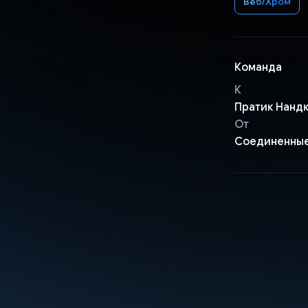
Веб/Хром
Команда
К
Пратик Нандк
От
Соединенны