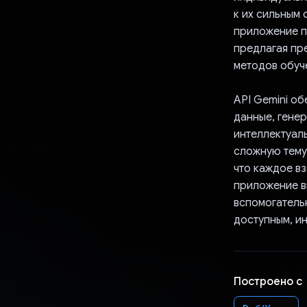
к их сильным
приложение п
предлагая пр
методов обуч
API Gemini о
данные, гене
интеллектуал
сложную тему
что каждое в
приложение в
вспомогатель
доступным, и
Построено с