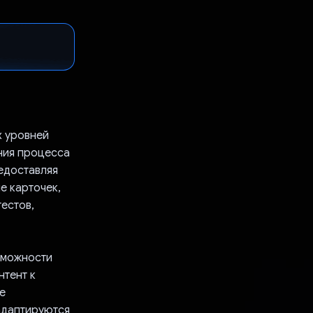
х уровней
ния процесса
едоставляя
е карточек,
естов,
зможности
нтент к
е
 адаптируются