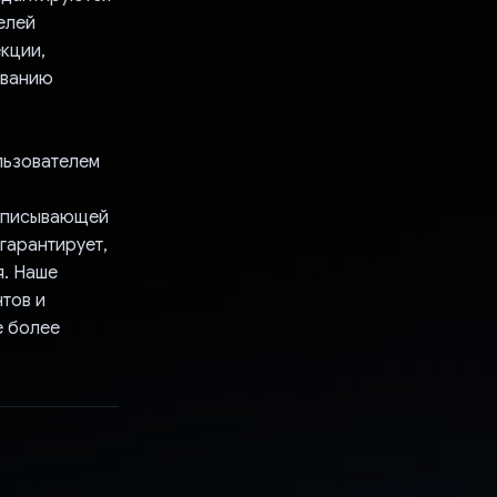
елей
кции,
ованию
льзователем
 описывающей
гарантирует,
я. Наше
тов и
е более