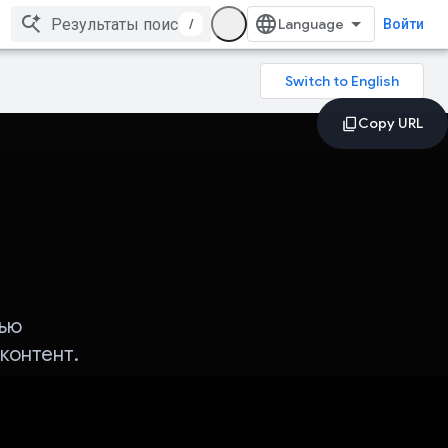
/
Войти
ью
контент.