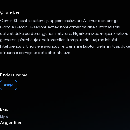
Votuar!
Çfarë bën
GeminiSH është asistenti juaj i personalizuar i AI i mundësuar nga
Google Gemini. Bisedoni, ekzekutoni komanda dhe automatizoni
detyrat duke përdorur gjuhën natyrore. Ngarkoni skedarë për analiza,
gjeneroni përmbajtje dhe kontrolloni kompjuterin tuaj me lehtësi.
Inteligjenca artificiale e avancuar e Gemini e kupton qëllimin tuaj, duke
ofruar një përvojë të qetë dhe intuitive.
E ndertuar me
Asnjë
Ekipi
Nga
Argjentina