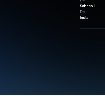
De
Sahana L
De
India