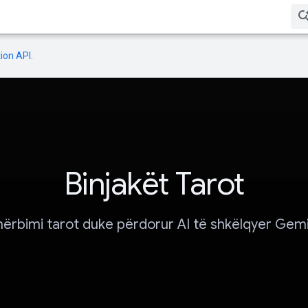
ion API
.
Binjakët Tarot
hërbimi tarot duke përdorur AI të shkëlqyer Gemi