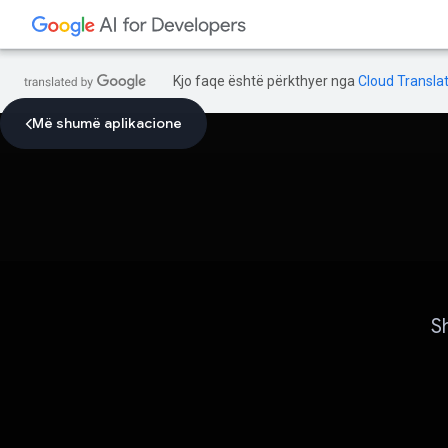
Kjo faqe është përkthyer nga
Cloud Translat
Më shumë aplikacione
S