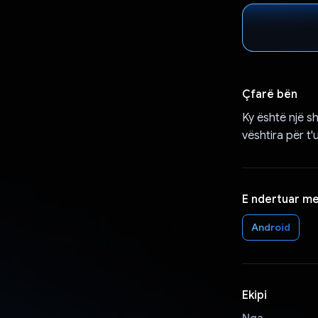
Çfarë bën
Ky është një s
vështira për t
E ndertuar m
Android
Ekipi