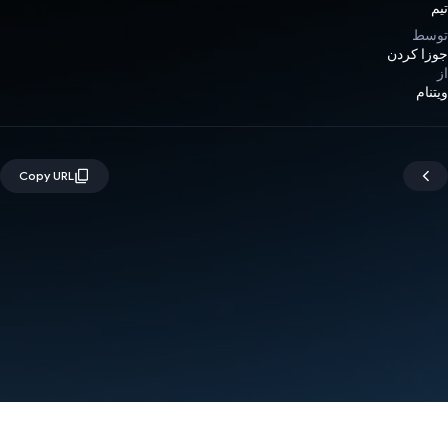
تیم
توسط
جوزا کردن
از
ویتنام