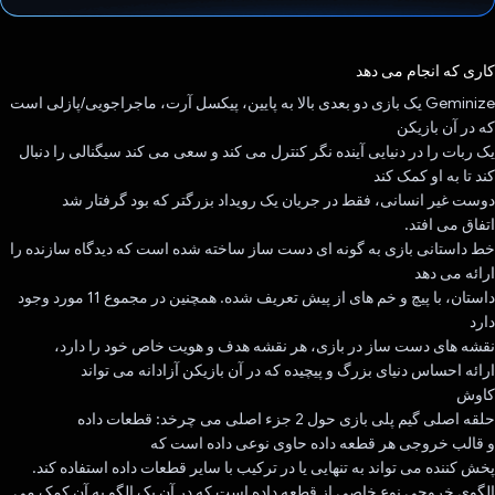
رای داد!
کاری که انجام می دهد
Geminize یک بازی دو بعدی بالا به پایین، پیکسل آرت، ماجراجویی/پازلی است
که در آن بازیکن
یک ربات را در دنیایی آینده نگر کنترل می کند و سعی می کند سیگنالی را دنبال
کند تا به او کمک کند
دوست غیر انسانی، فقط در جریان یک رویداد بزرگتر که بود گرفتار شد
اتفاق می افتد.
خط داستانی بازی به گونه ای دست ساز ساخته شده است که دیدگاه سازنده را
ارائه می دهد
داستان، با پیچ و خم های از پیش تعریف شده. همچنین در مجموع 11 مورد وجود
دارد
نقشه های دست ساز در بازی، هر نقشه هدف و هویت خاص خود را دارد،
ارائه احساس دنیای بزرگ و پیچیده که در آن بازیکن آزادانه می تواند
کاوش
حلقه اصلی گیم پلی بازی حول 2 جزء اصلی می چرخد: قطعات داده
و قالب خروجی هر قطعه داده حاوی نوعی داده است که
پخش کننده می تواند به تنهایی یا در ترکیب با سایر قطعات داده استفاده کند.
الگوی خروجی نوع خاصی از قطعه داده است که در آن یک الگو به آن کمک می