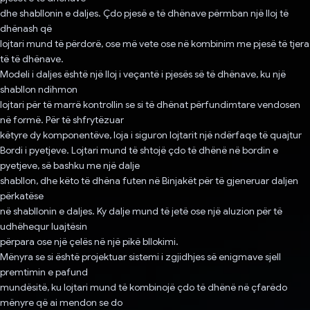
dhe shabllonin e daljes. Çdo pjesë e të dhënave përmban një lloj të
dhënash që
lojtari mund të përdorë, ose më vete ose në kombinim me pjesë të tjera
të të dhënave.
Modeli i daljes është një lloj i veçantë i pjesës së të dhënave, ku një
shabllon ndihmon
lojtari për të marrë kontrollin se si të dhënat përfundimtare vendosen
në formë. Për të shfrytëzuar
këtyre dy komponentëve, loja i siguron lojtarit një ndërfaqe të quajtur
Bordi i pyetjeve. Lojtari mund të shtojë çdo të dhënë në bordin e
pyetjeve, së bashku me një dalje
shabllon, dhe këto të dhëna futen në Binjakët për të gjeneruar daljen
përkatëse
në shabllonin e daljes. Ky dalje mund të jetë ose një aluzion për të
udhëhequr luajtësin
përpara ose një çelës në një pikë bllokimi.
Mënyra se si është projektuar sistemi i zgjidhjes së enigmave sjell
premtimin e pafund
mundësitë, ku lojtari mund të kombinojë çdo të dhënë në çfarëdo
mënyre që ai mendon se do