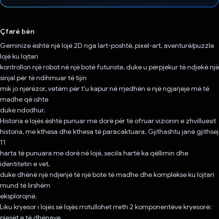
Votuar!
Çfarë bën
Geminize është një lojë 2D nga lart-poshtë, pixel-art, aventurë/puzzle
lojë ku lojtari
kontrollon një robot në një botë futuriste, duke u përpjekur të ndjekë një
sinjal për të ndihmuar të tijin
mik jo njerëzor, vetëm për t'u kapur në rrjedhën e një ngjarjeje më të
madhe që ishte
duke ndodhur.
Historia e lojës është punuar me dorë për të ofruar vizionin e zhvilluesit
historia, me kthesa dhe kthesa të paracaktuara. Gjithashtu janë gjithsej
11
harta të punuara me dorë në lojë, secila hartë ka qëllimin dhe
identitetin e vet,
duke dhënë një ndjenjë të një bote të madhe dhe komplekse ku lojtari
mund të lirshëm
eksplorojnë.
Liku kryesor i lojës së lojës rrotullohet rreth 2 komponentëve kryesorë:
pjesët e të dhënave