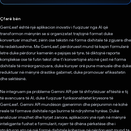
Votuar!
Çfarë bën
GemLeaf është një aplikacion inovativ i fuqizuar nga AI që
transformon mënyrën se si organizatat trajtojnë format duke
konvertuar imazhet, zërin ose tekstin në forma dixhitale të zgjuara dhe
të redaktueshme. Me GemLeaf, përdoruesit mund të kapin formularë
letre duke përdorur kamerën e pajisjes së tyre, të diktojnë raporte
komplekse ose të futin tekst dhe t'i konvertojnë ato në çast në forma
dixhitale të mirëorganizuara, duke kursyer orë pune manuale dhe duke
reduktuar në mënyrë drastike gabimet, duke promovuar efikasitetin
dhe saktësinë.
Ne integruam pa probleme Gemini API për të shfrytëzuar aftësitë e tij
të avancuara të AI, duke fuqizuar funksionalitetet kryesore të
GemLeaf. Gemini API mundëson gjenerimin dhe përpunimin në kohë
reale të formave dixhitale nga burime të ndryshme hyrëse. Duke
analizuar imazhet dhe hyrjet zanore, aplikacioni ynë njeh në mënyrë
inteligjente fushat e formularit, nxjerr të dhëna përkatëse dhe i
strukturon ato në një formë dixhitale kohezive që përdoruesit mund ta