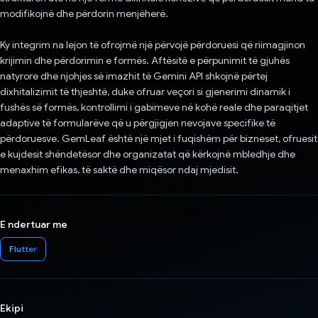
modifikojnë dhe përdorin menjëherë.
Ky integrim na lejon të ofrojmë një përvojë përdoruesi që riimagjinon
krijimin dhe përdorimin e formës. Aftësitë e përpunimit të gjuhës
natyrore dhe njohjes së imazhit të Gemini API shkojnë përtej
dixhitalizimit të thjeshtë, duke ofruar veçori si gjenerimi dinamik i
fushës së formës, kontrollimi i gabimeve në kohë reale dhe paraqitjet
adaptive të formularëve që u përgjigjen nevojave specifike të
përdoruesve. GemLeaf është një mjet i fuqishëm për bizneset, ofruesit
e kujdesit shëndetësor dhe organizatat që kërkojnë mbledhje dhe
menaxhim efikas, të saktë dhe miqësor ndaj mjedisit.
E ndertuar me
Flutter
Ekipi