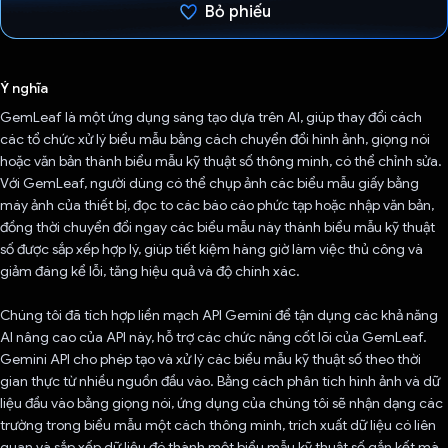
Bỏ phiếu
Đã bình chọn!
Ý nghĩa
GemLeaf là một ứng dụng sáng tạo dựa trên AI, giúp thay đổi cách
các tổ chức xử lý biểu mẫu bằng cách chuyển đổi hình ảnh, giọng nói
hoặc văn bản thành biểu mẫu kỹ thuật số thông minh, có thể chỉnh sửa.
Với GemLeaf, người dùng có thể chụp ảnh các biểu mẫu giấy bằng
máy ảnh của thiết bị, đọc to các báo cáo phức tạp hoặc nhập văn bản,
đồng thời chuyển đổi ngay các biểu mẫu này thành biểu mẫu kỹ thuật
số được sắp xếp hợp lý, giúp tiết kiệm hàng giờ làm việc thủ công và
giảm đáng kể lỗi, tăng hiệu quả và độ chính xác.
Chúng tôi đã tích hợp liền mạch API Gemini để tận dụng các khả năng
AI nâng cao của API này, hỗ trợ các chức năng cốt lõi của GemLeaf.
Gemini API cho phép tạo và xử lý các biểu mẫu kỹ thuật số theo thời
gian thực từ nhiều nguồn đầu vào. Bằng cách phân tích hình ảnh và dữ
liệu đầu vào bằng giọng nói, ứng dụng của chúng tôi sẽ nhận dạng các
trường trong biểu mẫu một cách thông minh, trích xuất dữ liệu có liên
quan và sắp xếp dữ liệu đó thành một biểu mẫu kỹ thuật số gắn kết mà