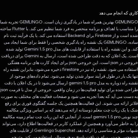
رای داد!
کاری که انجام می دهد
GEMLINGO بهترین همراه شما در یادگیری زبان است. GEMLINGO تجربه شما
را متناسب با اهداف و برنامه منحصر به فرد شما تنظیم می کند. با Flutter ساخته
شده است و از Firebase برای Backend استفاده می کند. با یک فرآیند ثبت نام
ساده، GEMLINGO یک نقشه راه یادگیری شخصی را فقط برای شما ایجاد می
کند. و این نقشه راه با استفاده از قابلیت های مدل Gemini 1.5 pro تولید شده
است. یک اعلان که به دقت طراحی شده است، ارسال به Gemini برای دریافت
خروجی در json است. این خروجی json برای ایجاد کارت های برنامه هفتگی
استفاده می شود. نقشه راه نیز در firestore ذخیره می‌شود، بنابراین نقشه راه
تنها یک بار در طول فرآیند سوار شدن تولید می‌شود. تمام داده‌های موجود از
نقشه راه دوباره به مدل gemini 1.5 pro ارسال می‌شود تا در یک اعلان با دقت
طراحی شده برای تولید فعالیت‌ها در زمان واقعی. خروجی از مدل با فرمت json
به دست می آید که بعداً تجزیه می شود و صفحات فعالیت های مختلف به صورت
فلاتر ارائه می شوند. این فعالیت‌ها همچنین یک جلسه گفتگوی فوری برای رفع
شک با یک ربات چت معلم دوستانه ارائه می‌دهند که بر اساس ویژگی مکالمه
چند نوبتی gemini 1.5 pro است. از آنجایی که این ربات چت تمام زمینه مکالمه
را به خاطر می‌آورد و همچنین از عملکرد کاربر در فعالیت‌ها اطلاع دارد، می‌تواند
شبهات مؤثر و متناسبی را ارائه دهد. Gemlingo Superchat از قابلیت های
چندوجهی جمینی برای دریافت پاسخ به هر سوالی استفاده می کند. مترجم