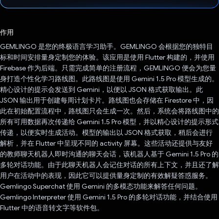
已投票！
作用
GEMLINGO 是您的终极语言学习助手。GEMLINGO 会根据您的独特目
标和时间安排量身定制您的体验。该应用是使用 Flutter 构建的，并使用
Firebase 作为后端。只需完成简单的注册流程，GEMLINGO 便会为您量
身打造个性化学习路线图。此路线图是使用 Gemini 1.5 Pro 模型生成的。
精心设计的提示会发送到 Gemini，以便以 JSON 格式获取输出。此
JSON 输出用于创建每周计划卡片。路线图也会存储在 Firestore 中，因
此在初始配置流程中，路线图只会生成一次。然后，系统会将路线图中的
所有可用数据再次传递给 Gemini 1.5 Pro 模型，并以精心设计的提示形式
传递，以便实时生成活动。模型的输出以 JSON 格式获取，稍后会进行
解析，并在 Flutter 中呈现不同的 activity 屏幕。这些活动还提供与友好
的教师聊天机器人即时沟通的聊天会话，该机器人基于 Gemini 1.5 Pro 的
多轮对话功能。由于此聊天机器人会记住对话的所有上下文，并且还了解
用户在活动中的表现，因此它可以提供量身定制的有效解疑答惑服务。
Gemlingo Superchat 使用 Gemini 的多模态功能来解答任何问题。
Gemlingo Interpreter 使用 Gemini 1.5 Pro 的多轮对话功能，并结合使用
Flutter 中的语音转文字等软件包。