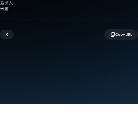
差出人
米国