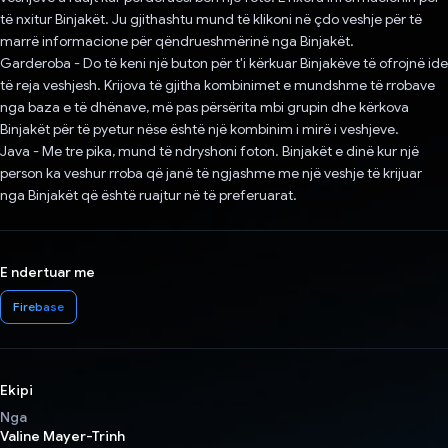
të nxitur Binjakët. Ju gjithashtu mund të klikoni në çdo veshje për të
marrë informacione për qëndrueshmërinë nga Binjakët.
Garderoba - Do të keni një buton për t'i kërkuar Binjakëve të ofrojnë ide
të reja veshjesh. Krijova të gjitha kombinimet e mundshme të rrobave
nga baza e të dhënave, më pas përsërita mbi grupin dhe kërkova
Binjakët për të pyetur nëse është një kombinim i mirë i veshjeve.
Java - Me tre pika, mund të ndryshoni foton. Binjakët e dinë kur një
person ka veshur rroba që janë të ngjashme me një veshje të krijuar
nga Binjakët që është ruajtur në të preferuarat.
E ndertuar me
Firebase
Ekipi
Nga
Valine Mayer-Trinh