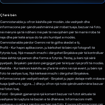
Votuar!
Çfarë bën
Gemnistanable ju ofron këshilla për modën, ide veshjesh dhe
informacione për qëndrueshmërinë për rrobat tuaja, bazuar në foto,
në mënyrë që të ndiheni më pak të nevojshëm për të marrë rroba të
reja dhe për këtë arsye do të ulni humbjet e modës.
Gemnistanable përdor Gemini në të gjitha skedat e tij.
Profili - Kur hapni aplikacionin, ju kërkohet të bëni një fotografi të
fytyrës tuaj. Një mesazh imazhi i dërgohet Binjakëve për të kontrolluar
nëse është një person dhe forma e fytyrës. Pastaj, ju keni një sërë
pyetjesh. Binjakët i përdorin përgjigjet për të krijuar një profil të modës.
Këshilla - Kur kërkoni këshilla se çfarë të vishni në një event, ju bëni një
foto të veshjes tuaj. Një kërkesë imazhi i dërgohet Binjakëve.
Informacione për veshjet/veshjet - Binjakët ju japin detaje rreth rrobave
tuaja (pëlhurë, ngjyra...) dhe ju ofron një notë qëndrueshmërie bazuar
në foton tuaj.
Fotot - Binjakët gjenerojnë një koment bazuar në fotot aktuale të
veshjeve të ruajtura në bazën e të dhënave. Informacioni rreth
veshjeve u ruajt kur përdoruesi bëri një foto. E nxora informacionin për