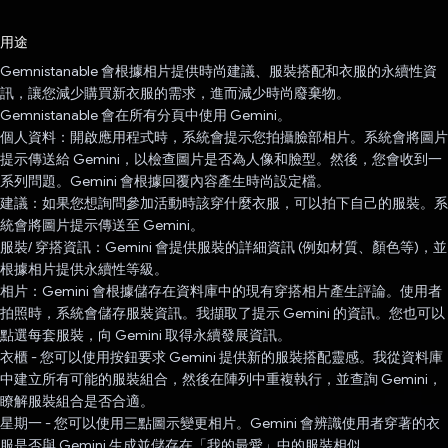
已投票！
用途
Gemnistanable 會根據相片提供時尚建議、服裝搭配和衣服的永續性資
訊，讓您減少購買新衣服的需求，進而減少時尚廢棄物。
Gemnistanable 會在所有分頁中使用 Gemini。
個人資料：開啟應用程式時，系統會提示您拍攝臉部相片。系統會將圖片
提示傳送給 Gemini，以檢查圖片是否為人像和臉型。然後，您會收到一
系列問題。Gemini 會根據回覆內容產生時尚設定檔。
建議：如果您想詢問參加活動時該穿什麼衣服，可以拍下自己的服裝。系
統會將圖片提示傳送至 Gemini。
服裝/ 穿搭資訊：Gemini 會提供服裝的詳細資訊 (例如材質、顏色等)，並
根據相片提供永續性等級。
相片：Gemini 會根據儲存在資料庫中的現有穿搭相片產生評論。使用者
拍照時，系統會儲存服裝資訊。我擷取了提示 Gemini 的資訊。您也可以
點選每套服裝，向 Gemini 取得永續發展資訊。
衣櫃 - 您可以使用按鈕要求 Gemini 提供新的服裝搭配靈感。我從資料庫
中建立所有可能的服裝組合，然後在陣列中重複執行，並查詢 Gemini，
瞭解服裝組合是否合適。
星期一 - 您可以使用三點圖示變更相片。Gemini 會辨識使用者穿著的衣
服是否與 Gemini 生成並儲存在「我的最愛」中的服裝相似。