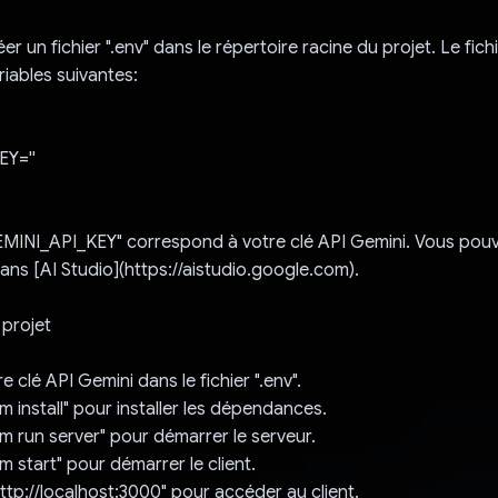
r un fichier ".env" dans le répertoire racine du projet. Le fichi
riables suivantes:
Y=''
EMINI_API_KEY" correspond à votre clé API Gemini. Vous pouv
dans [AI Studio](https://aistudio.google.com).
 projet
re clé API Gemini dans le fichier ".env".
m install" pour installer les dépendances.
m run server" pour démarrer le serveur.
m start" pour démarrer le client.
ttp://localhost:3000" pour accéder au client.