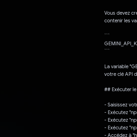
Vous devez crée
contenir les va
```
GEMINI_API_KE
```
La variable "G
votre clé API 
## Exécuter le
- Saisissez vot
- Exécutez "np
- Exécutez "np
- Exécutez "np
- Accédez à "h