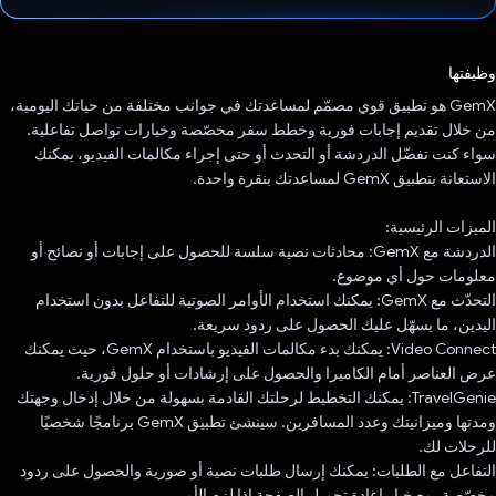
تم التصويت.
وظيفتها
‫GemX هو تطبيق قوي مصمّم لمساعدتك في جوانب مختلفة من حياتك اليومية،
من خلال تقديم إجابات فورية وخطط سفر مخصّصة وخيارات تواصل تفاعلية.
سواء كنت تفضّل الدردشة أو التحدث أو حتى إجراء مكالمات الفيديو، يمكنك
الاستعانة بتطبيق GemX لمساعدتك بنقرة واحدة.
الميزات الرئيسية:
الدردشة مع GemX: محادثات نصية سلسة للحصول على إجابات أو نصائح أو
معلومات حول أي موضوع.
التحدّث مع GemX: يمكنك استخدام الأوامر الصوتية للتفاعل بدون استخدام
اليدين، ما يسهّل عليك الحصول على ردود سريعة.
Video Connect: يمكنك بدء مكالمات الفيديو باستخدام GemX، حيث يمكنك
عرض العناصر أمام الكاميرا والحصول على إرشادات أو حلول فورية.
TravelGenie: يمكنك التخطيط لرحلتك القادمة بسهولة من خلال إدخال وجهتك
ومدتها وميزانيتك وعدد المسافرين. سينشئ تطبيق GemX برنامجًا شخصيًا
للرحلات لك.
التفاعل مع الطلبات: يمكنك إرسال طلبات نصية أو صورية والحصول على ردود
مخصّصة، مع خيار إعادة تحميل الصفحة إذا لزم الأمر.