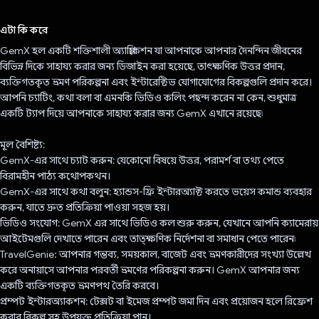
ভোট দিয়েছেন!
এটা কি করে
GemX হল একটি শক্তিশালী অ্যাপ্লিকেশন যা আপনাকে আপনার দৈনন্দিন জীবনের
বিভিন্ন দিকে সাহায্য করার জন্য ডিজাইন করা হয়েছে, তাৎক্ষণিক উত্তর প্রদান,
ব্যক্তিগতকৃত ভ্রমণ পরিকল্পনা এবং ইন্টারেক্টিভ যোগাযোগের বিকল্পগুলি প্রদান করে।
আপনি চ্যাটিং, কথা বলা বা এমনকি ভিডিও কলিং পছন্দ করেন না কেন, শুধুমাত্র
একটি ট্যাপ দিয়ে আপনাকে সাহায্য করার জন্য GemX এখানে রয়েছে৷
মূল বৈশিষ্ট্য:
GemX-এর সাথে চ্যাট করুন: যেকোনো বিষয়ে উত্তর, পরামর্শ বা তথ্য পেতে
বিরামহীন পাঠ্য কথোপকথন।
GemX-এর সাথে কথা বলুন: হ্যান্ডস-ফ্রি ইন্টারঅ্যাক্ট করতে ভয়েস কমান্ড ব্যবহার
করুন, যাতে দ্রুত প্রতিক্রিয়া পাওয়া সহজ হয়।
ভিডিও সংযোগ: GemX এর সাথে ভিডিও কল শুরু করুন, যেখানে আপনি ক্যামেরায়
আইটেমগুলি দেখাতে পারেন এবং তাত্ক্ষণিক নির্দেশনা বা সমাধান পেতে পারেন৷
TravelGenie: আপনার গন্তব্য, সময়কাল, বাজেট এবং ভ্রমণকারীদের সংখ্যা উল্লেখ
করে অনায়াসে আপনার পরবর্তী ভ্রমণের পরিকল্পনা করুন। GemX আপনার জন্য
একটি ব্যক্তিগতকৃত ভ্রমণপথ তৈরি করবে।
প্রম্পট ইন্টারঅ্যাকশন: টেক্সট বা ইমেজ প্রম্পট জমা দিন এবং প্রয়োজন হলে রিফ্রেশ
করার বিকল্প সহ উপযুক্ত প্রতিক্রিয়া পান।