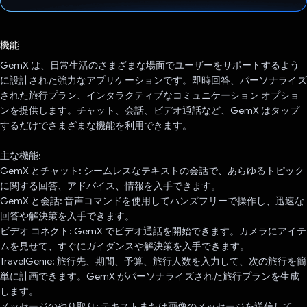
投票済み
機能
GemX は、日常生活のさまざまな場面でユーザーをサポートするよう
に設計された強力なアプリケーションです。即時回答、パーソナライズ
された旅行プラン、インタラクティブなコミュニケーション オプショ
ンを提供します。チャット、会話、ビデオ通話など、GemX はタップ
するだけでさまざまな機能を利用できます。
主な機能:
GemX とチャット: シームレスなテキストの会話で、あらゆるトピック
に関する回答、アドバイス、情報を入手できます。
GemX と会話: 音声コマンドを使用してハンズフリーで操作し、迅速な
回答や解決策を入手できます。
ビデオ コネクト: GemX でビデオ通話を開始できます。カメラにアイテ
ムを見せて、すぐにガイダンスや解決策を入手できます。
TravelGenie: 旅行先、期間、予算、旅行人数を入力して、次の旅行を簡
単に計画できます。GemX がパーソナライズされた旅行プランを生成
します。
メッセージのやり取り: テキストまたは画像のメッセージを送信して、