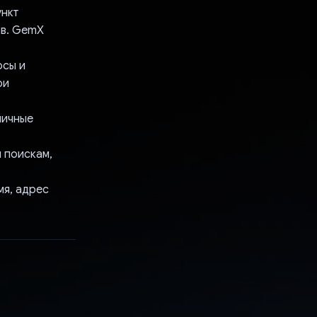
ункт
ов. GemX
осы и
ри
личные
 поискам,
мя, адрес