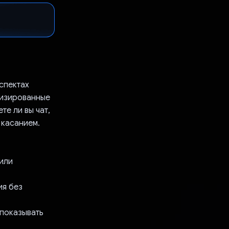
спектах
лизированные
е ли вы чат,
 касанием.
 или
ия без
 показывать