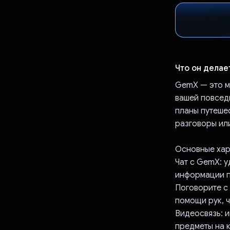
Что он делае
GemX — это м
вашей повсед
планы путеше
разговоры ил
Основные хар
Чат с GemX: у
информации п
Поговорите с
помощи рук, 
Видеосвязь: 
предметы на 