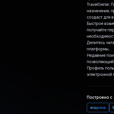
TravelGenie: 
назначения, 
создаст для 
Быстрое взаи
получайте пе
необходимост
Делитесь чат
платформы.
Недавние пои
позволяющий 
Профиль поль
электронной 
Построено с
андроид