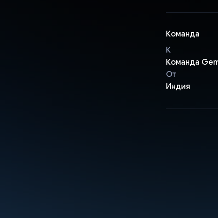
Команда
К
Команда Ge
От
Индия