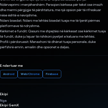
Ndërveprimi i menjëhershëm: Paraqisni kërkesa për tekst ose imazh
dhe merrni përgjigje të përshtatura, me një opsion për të rifreskuar
nëse është e nevojshme.
Ndani bisedat: Ndani me lehtësi bisedat tuaja me të tjerët përmes
platformave të ndryshme.
Kërkimet e fundit: Qasuni me shpejtësi në kërkesat ose kërkimet tuaja
të fundit, duke ju lejuar të rishikoni pyetjet e kaluara me lehtësi.
Profili i përdoruesit: Menaxhoni të dhënat tuaja personale, duke
përfshirë emrin, emailin dhe opsionet e daljes.
E ndertuar me
Android
Web/Chrome
Firebase
Ekipi
Nga
Ekipi GemX