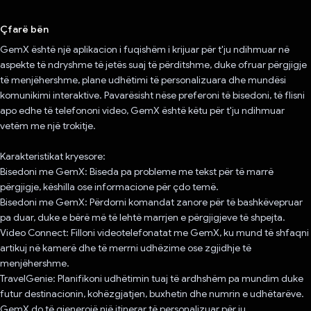
Votuar!
Çfarë bën
GemX është një aplikacion i fuqishëm i krijuar për t'ju ndihmuar në
aspekte të ndryshme të jetës suaj të përditshme, duke ofruar përgjigje
të menjëhershme, plane udhëtimi të personalizuara dhe mundësi
komunikimi interaktive. Pavarësisht nëse preferoni të bisedoni, të flisni
apo edhe të telefononi video, GemX është këtu për t'ju ndihmuar
vetëm me një trokitje.
Karakteristikat kryesore:
Bisedoni me GemX: Biseda pa probleme me tekst për të marrë
përgjigje, këshilla ose informacione për çdo temë.
Bisedoni me GemX: Përdorni komandat zanore për të bashkëvepruar
pa duar, duke e bërë më të lehtë marrjen e përgjigjeve të shpejta.
Video Connect: Filloni videotelefonatat me GemX, ku mund të shfaqni
artikuj në kamerë dhe të merrni udhëzime ose zgjidhje të
menjëhershme.
TravelGenie: Planifikoni udhëtimin tuaj të ardhshëm pa mundim duke
futur destinacionin, kohëzgjatjen, buxhetin dhe numrin e udhëtarëve.
GemX do të gjenerojë një itinerar të personalizuar për ju.