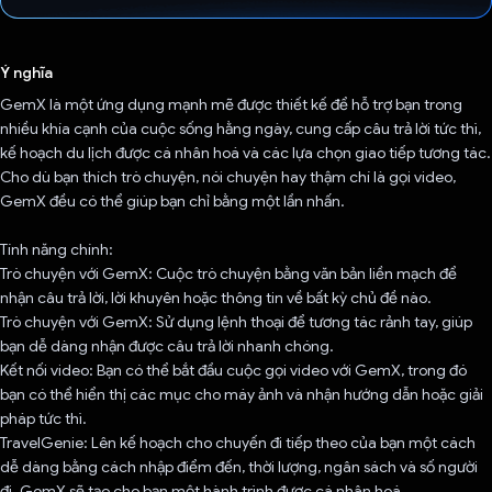
Đã bình chọn!
Ý nghĩa
GemX là một ứng dụng mạnh mẽ được thiết kế để hỗ trợ bạn trong
nhiều khía cạnh của cuộc sống hằng ngày, cung cấp câu trả lời tức thì,
kế hoạch du lịch được cá nhân hoá và các lựa chọn giao tiếp tương tác.
Cho dù bạn thích trò chuyện, nói chuyện hay thậm chí là gọi video,
GemX đều có thể giúp bạn chỉ bằng một lần nhấn.
Tính năng chính:
Trò chuyện với GemX: Cuộc trò chuyện bằng văn bản liền mạch để
nhận câu trả lời, lời khuyên hoặc thông tin về bất kỳ chủ đề nào.
Trò chuyện với GemX: Sử dụng lệnh thoại để tương tác rảnh tay, giúp
bạn dễ dàng nhận được câu trả lời nhanh chóng.
Kết nối video: Bạn có thể bắt đầu cuộc gọi video với GemX, trong đó
bạn có thể hiển thị các mục cho máy ảnh và nhận hướng dẫn hoặc giải
pháp tức thì.
TravelGenie: Lên kế hoạch cho chuyến đi tiếp theo của bạn một cách
dễ dàng bằng cách nhập điểm đến, thời lượng, ngân sách và số người
đi. GemX sẽ tạo cho bạn một hành trình được cá nhân hoá.