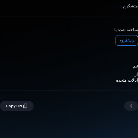
متشکرم
ساخته شده با
وب/کروم
تیم
از
ایالات متحده