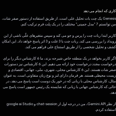
رای داد!
کاری که انجام می دهد
Genesis یک چت بات تحلیل علی است. از طریق استفاده از دستور صفر شات،
من توانستم 7 "مدل جمینی" مختلف را در یک پلت فرم ترکیب کنم.
کاربر ابتدا ربات چت را پرس و جو می کند و سپس متغیرهای علّی ناشی از این
رویداد را بررسی می کند. ربات چت با 3 علت و 3 اثر پاسخ خواهد داد. این امکان
کشف و تحلیل شخصی را از طریق استنتاج علی فراهم می کند.
اگر کاربر بخواهد در یک منطقه خاص شیرجه بزند، ما 6 کارشناس دیگر را برای
درخواست مجدد درخواست خود ارائه می دهیم. این 6 کارشناس نیز دستورات
صفر شات هستند. این 6 کارشناس محلی، شهری، ملی، جهانی، اقتصادی و
زیست محیطی هستند. هر فرمان دارای لنز و نوع زبان متفاوتی است. به عنوان
مثال، کارشناس محلی با زبانی که در خور یک دوست است پاسخ می دهد، در
حالی که کارشناس جهانی با زبانی که شایسته یک رئیس جمهور است پاسخ می
دهد.
از نظر Gemini API، من در درجه اول از chat-session و google ai Studio
استفاده کردم.