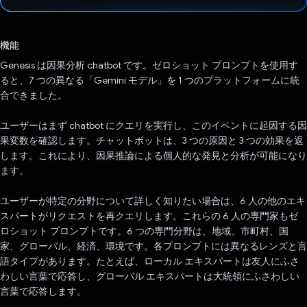
投票済み
機能
Genesis は因果分析 chatbot です。ゼロショット プロンプトを使用す
ると、7 つの異なる「Gemini モデル」を 1 つのプラットフォームに統
合できました。
ユーザーはまず chatbot にクエリを実行し、このイベントに起因する因
果変数を確認します。チャットボットは、3 つの原因と 3 つの効果を返
します。これにより、因果推論による個人的な発見と分析が可能になり
ます。
ユーザーが特定の分野について詳しく知りたい場合は、6 人の他のエキ
スパートがリクエストを再クエリします。これらの 6 人の専門家もゼ
ロショット プロンプトです。6 つの専門分野は、地域、市町村、国
家、グローバル、経済、環境です。各プロンプトには異なるレンズと言
語タイプがあります。たとえば、ローカル エキスパートは友人にふさ
わしい言葉で応答し、グローバル エキスパートは大統領にふさわしい
言葉で応答します。