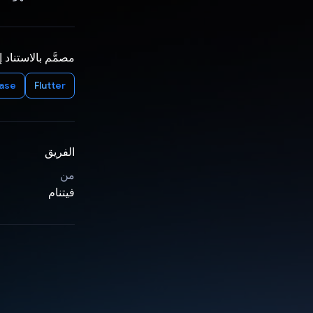
مصمَّم بالاستناد 
base
Flutter
الفريق
من
فيتنام