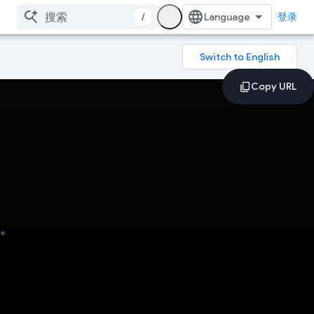
/
登录
整。