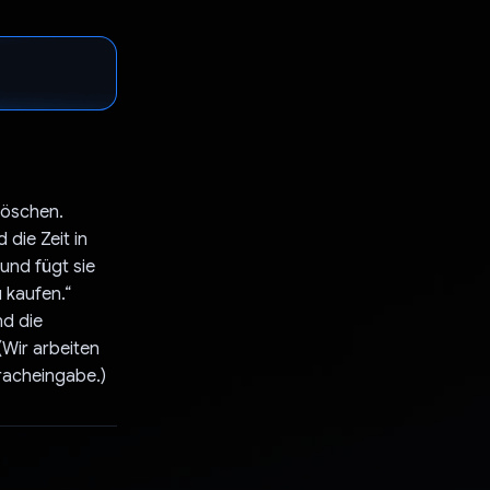
löschen.
 die Zeit in
 und fügt sie
 kaufen.“
nd die
(Wir arbeiten
racheingabe.)