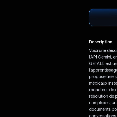
Description
Voici une desc
l'API Gemini, e
GETALL est une
l'apprentissag
propose une su
médicaux insta
rédacteur de c
résolution de
complexes, un
documents pou
conversations 