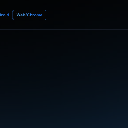
droid
Web/Chrome