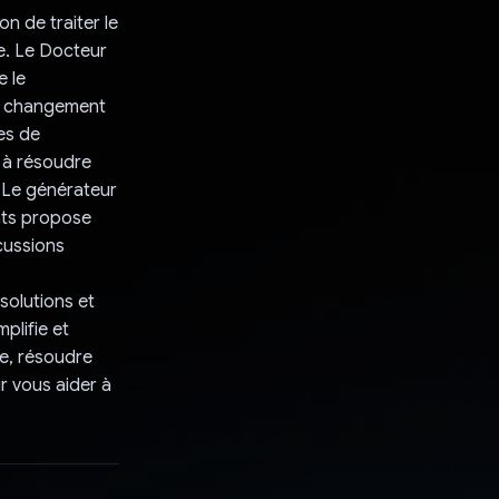
on de traiter le
e. Le Docteur
e le
le changement
ces de
 à résoudre
. Le générateur
nts propose
scussions
solutions et
plifie et
re, résoudre
r vous aider à