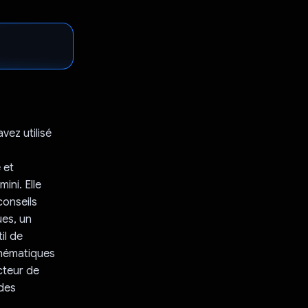
vez utilisé
 et
ini. Elle
conseils
ues, un
il de
hématiques
cteur de
des