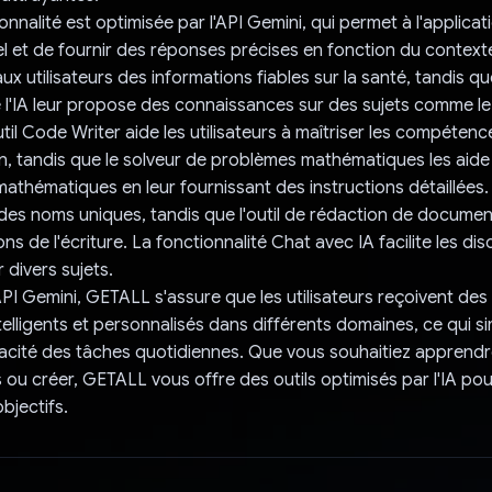
nalité est optimisée par l'API Gemini, qui permet à l'applicati
l et de fournir des réponses précises en fonction du context
 aux utilisateurs des informations fiables sur la santé, tandis qu
e l'IA leur propose des connaissances sur des sujets comme 
util Code Writer aide les utilisateurs à maîtriser les compéten
, tandis que le solveur de problèmes mathématiques les aide
athématiques en leur fournissant des instructions détaillées
des noms uniques, tandis que l'outil de rédaction de docume
ns de l'écriture. La fonctionnalité Chat avec IA facilite les di
 divers sujets.
API Gemini, GETALL s'assure que les utilisateurs reçoivent des 
telligents et personnalisés dans différents domaines, ce qui sim
icacité des tâches quotidiennes. Que vous souhaitiez apprend
ou créer, GETALL vous offre des outils optimisés par l'IA pou
bjectifs.