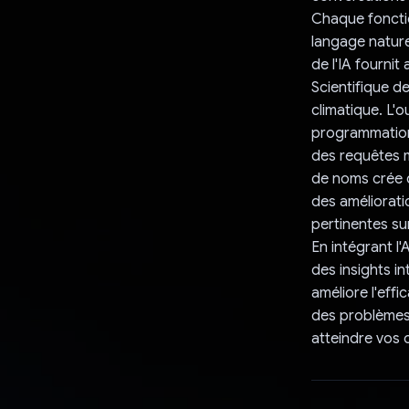
Chaque fonction
langage nature
de l'IA fournit
Scientifique d
climatique. L'o
programmation
des requêtes m
de noms crée 
des amélioratio
pertinentes sur
En intégrant l'
des insights in
améliore l'eff
des problèmes 
atteindre vos o