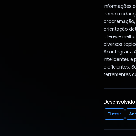
informações co
como mudança 
programação, 
orientação de
oferece melhori
diversos tópic
Ao integrar a 
inteligentes e
e eficientes. 
ferramentas co
Desenvolvido
Flutter
An