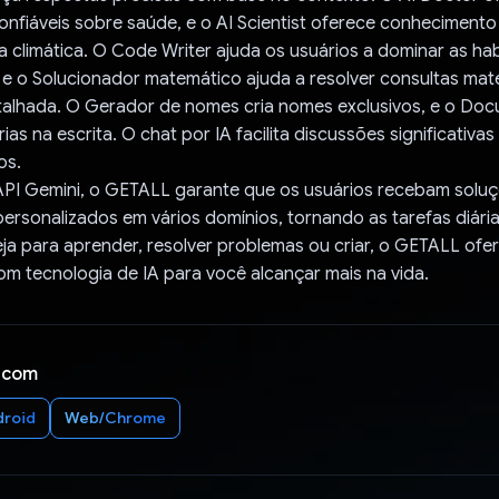
nfiáveis sobre saúde, e o AI Scientist oferece conheciment
climática. O Code Writer ajuda os usuários a dominar as hab
e o Solucionador matemático ajuda a resolver consultas ma
talhada. O Gerador de nomes cria nomes exclusivos, e o Doc
as na escrita. O chat por IA facilita discussões significativa
os.
API Gemini, o GETALL garante que os usuários recebam soluç
 personalizados em vários domínios, tornando as tarefas diári
Seja para aprender, resolver problemas ou criar, o GETALL ofe
m tecnologia de IA para você alcançar mais na vida.
 com
droid
Web/Chrome