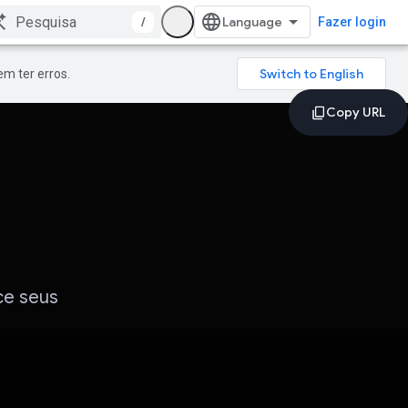
/
Fazer login
m ter erros.
ce seus