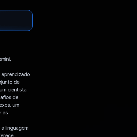
mini,
o aprendizado
njunto de
um cientista
safios de
exos, um
r as
e a linguagem
ferece