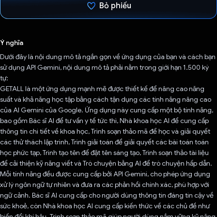
Bỏ phiếu
Đã bình chọn!
Ý nghĩa
Dưới đây là nội dung mô tả ngắn gọn về ứng dụng của bạn và cách bạn
sử dụng API Gemini, nội dung mô tả phải nằm trong giới hạn 1.500 ký
tự:
GETALL là một ứng dụng mạnh mẽ được thiết kế để nâng cao năng
suất và khả năng học tập bằng cách tận dụng các tính năng nâng cao
của AI Gemini của Google. Ứng dụng này cung cấp một bộ tính năng,
bao gồm Bác sĩ AI để tư vấn y tế tức thì, Nhà khoa học AI để cung cấp
thông tin chi tiết về khoa học, Trình soạn thảo mã để học và giải quyết
các thử thách lập trình, Trình giải toán để giải quyết các bài toán toán
học phức tạp, Trình tạo tên để đặt tên sáng tạo, Trình soạn thảo tài liệu
để cải thiện kỹ năng viết và Trò chuyện bằng AI để trò chuyện hấp dẫn.
Mỗi tính năng đều được cung cấp bởi API Gemini, cho phép ứng dụng
xử lý ngôn ngữ tự nhiên và đưa ra các phản hồi chính xác, phù hợp với
ngữ cảnh. Bác sĩ AI cung cấp cho người dùng thông tin đáng tin cậy về
sức khoẻ, còn Nhà khoa học AI cung cấp kiến thức về các chủ đề như
biến đổi khí hậu. Trình soạn thảo mã giúp người dùng nắm vững kỹ năng