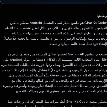
تم التصويت.
وظيفتها
Ghar Ka Coder هو تطبيق مبتكَر لنظام التشغيل Android مصمّم لتمكين
المهتمين بالتكنولوجيا والمطوّرين والطلاب من خلال توفير منصة شاملة للتعلم
والترميز والتطوير الوظيفي. يقدّم التطبيق محطة ترميز سهلة الاستخدام
وتحديات يومية وإمكانية الوصول إلى موارد تعليمية عالمية، ما يجعله حلًا شاملاً
لإنشاء قوة عمل تقنية عالية المهارة ومتصلة.
يستخدم التطبيق Gemini API لتحسين تفاعل المستخدمين وتقديم الدعم من
خلال ميزة المحادثة الآلية المستندة إلى الذكاء الاصطناعي. يتوفّر chatbot على
مدار 24 ساعة طوال أيام الأسبوع، ويقدّم ردودًا فورية على طلبات المستخدمين،
ويقدّم نصائح حول الترميز، ويساعد في حلّ المشاكل. بالإضافة إلى ذلك، تم دمج
تكنولوجيات الذكاء الاصطناعي في Gemini لتتبُّع أنشطة المستخدمين، مثل
الإرشادات التي تمت قراءتها والتحديات التي تم إكمالها والتفاعل العام مع
التطبيق. ويتم بعد ذلك تحليل هذه البيانات لإنشاء تقارير يومية وأسبوعية وشهرية،
ما يقدّم للمستخدمين إحصاءات عن مستوى تقدّمهم ومجالات التحسين.
تتضمّن منصة Ghar Ka Coder أيضًا ميزات مثل المشاركة في ورشات عمل
برمجية وفرص التدريب، ما يساعد المستخدمين في تطبيق مهاراتهم في