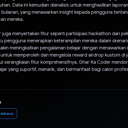
uhan. Data ini kemudian dianalisis untuk menghasilkan laporan
 bulanan, yang menawarkan insight kepada pengguna tentan
tan mereka.
 juga menyertakan fitur seperti partisipasi hackathon dan p
 pengguna menerapkan keterampilan mereka dalam skenario
semakin meningkatkan pengalaman belajar dengan menawarkan i
 untuk memperoleh dan mengelola reward airdrop kustom di j
lui serangkaian fitur komprehensifnya, Ghar Ka Coder mendo
ajar yang suportif, menarik, dan bermanfaat bagi calon profes
n
irebase