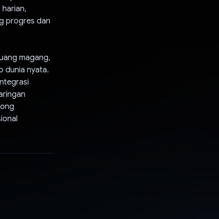
 harian,
g progres dan
eluang magang,
 dunia nyata.
ntegrasi
aringan
rong
ional