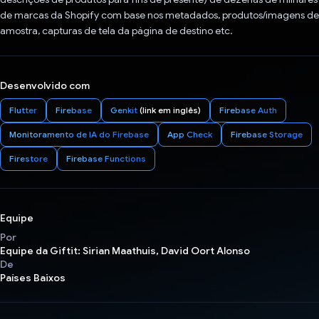
de marcas da Shopify com base nos metadados, produtos/imagens de
amostra, capturas de tela da página de destino etc.
Desenvolvido com
Flutter
Firebase
Genkit
(link em inglês)
Firebase Auth
Monitoramento de IA do Firebase
App Check
Firebase Storage
Firestore
Firebase Functions
Equipe
Por
Equipe da Giftit: Sirian Maathuis, David Oort Alonso
De
Países Baixos