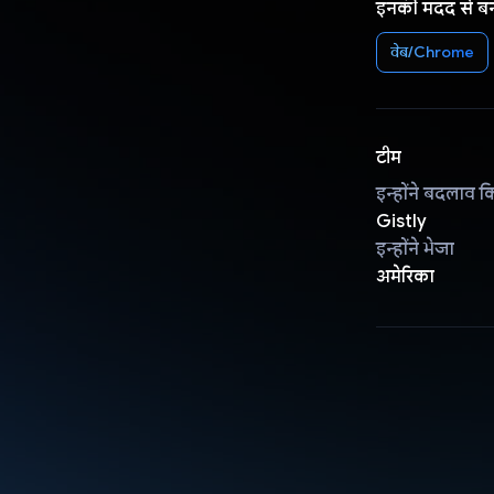
इनकी मदद से ब
वेब/Chrome
टीम
इन्होंने बदलाव क
Gistly
इन्होंने भेजा
अमेरिका