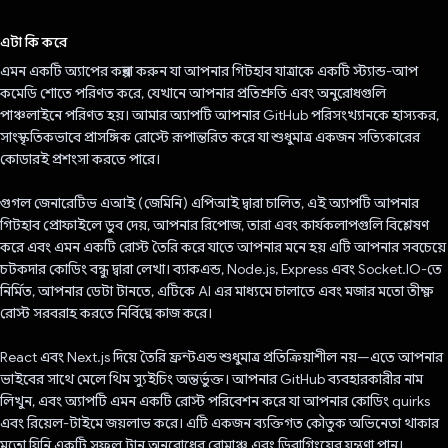
ভোট দিয়েছেন!
এটা কি করে
এমন একটি অ্যাপের কল্পনা করুন যা আপনার গিটহাব যাত্রাকে একটি স্ট্যান্ড-আপ
কমেডি শোতে পরিণত করে, যেখানে আপনার প্রতিশ্রুতি এবং অনুরোধগুলি
পাঞ্চলাইনে পরিণত হয়। আমার অ্যাপটি আপনার GitHub পরিসংখ্যানকে হাস্যকর,
সাংস্কৃতিকভাবে প্রাসঙ্গিক রোস্টে রূপান্তরিত করে যা শুধুমাত্র একজন সত্যিকারের
কোডারই প্রশংসা করতে পারে।
গুগল জেনারেটিভ এআই (জেমিনি) এপিআই দ্বারা চালিত, এই অ্যাপটি আপনার
গিটহাব প্রোফাইলে ডুব দেয়, আপনার রিপোজ, তারা এবং কার্যকলাপগুলি বিশ্লেষণ
করে এবং এমন একটি রোস্ট তৈরি করে যাতে আপনার মনে হয় এটি আপনার সবচেয়ে
চটকদার কোডিং বন্ধু দ্বারা লেখা। ব্যাকএন্ড, Node.js, Express এবং Socket.IO-তে
নির্মিত, আপনার ডেটা টানতে, এটিকে AI এর মাধ্যমে চালাতে এবং মজার মতো তীক্ষ্ণ
রোস্ট সরবরাহ করতে নির্বিঘ্নে কাজ করে।
React এবং Next.js দিয়ে তৈরি ফ্রন্টএন্ড শুধুমাত্র প্রতিক্রিয়াশীল নয়—এতে আপনার
ভাইবের সাথে মেলে থিম স্যুইচিং অন্তর্ভুক্ত। আপনার GitHub ব্যবহারকারীর নাম
লিখুন, এবং অ্যাপটি এমন একটি রোস্ট পরিবেশন করে যা আপনার কোডিং quirks
এবং রিয়েল-টাইমে জয়লাভ করে। এটি একজন ব্যক্তিগত কৌতুক অভিনেতা থাকার
মতো যিনি একটি সফল টান অনুরোধের রোমাঞ্চ এবং ডিবাগিংয়ের যন্ত্রণা পান।