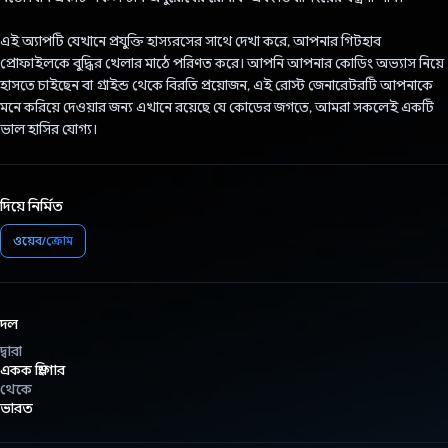
এই অ্যাপটি যেখানে প্রযুক্তি হাস্যরসের সাথে দেখা করে, আপনার গিটহাব
প্রোফাইলকে বুদ্ধির খেলার মাঠে পরিণত করে। আপনি আপনার কোডিং অভ্যাস নিয়ে
হাসতে চাইছেন বা গ্রাইন্ড থেকে বিরতি প্রয়োজন, এই রোস্ট জেনারেটরটি আপনাকে
মনে করিয়ে দেওয়ার জন্য এখানে রয়েছে যে কোডের জগতে, আমরা সকলেই একটি
ভাল হাসির যোগ্য।
দিয়ে নির্মিত
ওয়েব/ক্রোম
দল
দ্বারা
একক স্লিংগার
থেকে
ভারত