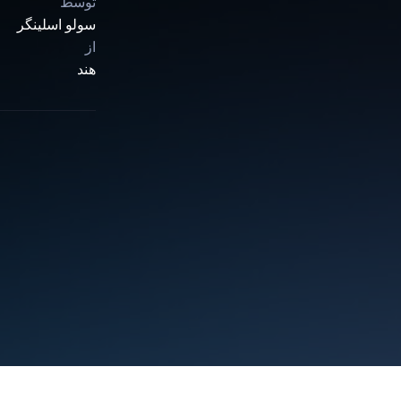
توسط
سولو اسلینگر
از
هند