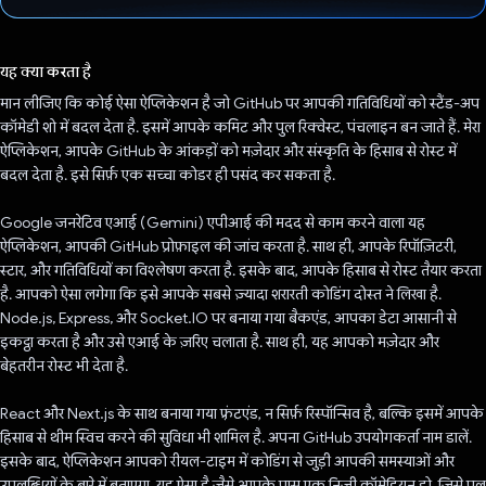
वोट कर दिया है!
यह क्या करता है
मान लीजिए कि कोई ऐसा ऐप्लिकेशन है जो GitHub पर आपकी गतिविधियों को स्टैंड-अप
कॉमेडी शो में बदल देता है. इसमें आपके कमिट और पुल रिक्वेस्ट, पंचलाइन बन जाते हैं. मेरा
ऐप्लिकेशन, आपके GitHub के आंकड़ों को मज़ेदार और संस्कृति के हिसाब से रोस्ट में
बदल देता है. इसे सिर्फ़ एक सच्चा कोडर ही पसंद कर सकता है.
Google जनरेटिव एआई (Gemini) एपीआई की मदद से काम करने वाला यह
ऐप्लिकेशन, आपकी GitHub प्रोफ़ाइल की जांच करता है. साथ ही, आपके रिपॉज़िटरी,
स्टार, और गतिविधियों का विश्लेषण करता है. इसके बाद, आपके हिसाब से रोस्ट तैयार करता
है. आपको ऐसा लगेगा कि इसे आपके सबसे ज़्यादा शरारती कोडिंग दोस्त ने लिखा है.
Node.js, Express, और Socket.IO पर बनाया गया बैकएंड, आपका डेटा आसानी से
इकट्ठा करता है और उसे एआई के ज़रिए चलाता है. साथ ही, यह आपको मज़ेदार और
बेहतरीन रोस्ट भी देता है.
React और Next.js के साथ बनाया गया फ़्रंटएंड, न सिर्फ़ रिस्पॉन्सिव है, बल्कि इसमें आपके
हिसाब से थीम स्विच करने की सुविधा भी शामिल है. अपना GitHub उपयोगकर्ता नाम डालें.
इसके बाद, ऐप्लिकेशन आपको रीयल-टाइम में कोडिंग से जुड़ी आपकी समस्याओं और
उपलब्धियों के बारे में बताएगा. यह ऐसा है जैसे आपके पास एक निजी कॉमेडियन हो, जिसे पुल