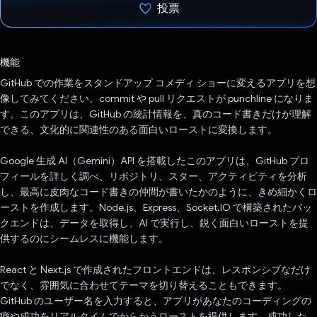
投票
投票済み
機能
GitHub での作業をスタンドアップ コメディ ショーに変えるアプリを想
像してみてください。commit や pull リクエストが punchline になりま
す。このアプリは、GitHub の統計情報を、真のコード書きだけが理解
できる、文化的に関連性のある面白いローストに変換します。
Google 生成 AI（Gemini）API を搭載したこのアプリは、GitHub プロ
フィールを詳しく調べ、リポジトリ、スター、アクティビティを分析
し、最高に皮肉なコード書きの仲間が書いたかのように、きめ細かくロ
ーストを作成します。Node.js、Express、Socket.IO で構築されたバッ
クエンドは、データを取得し、AI で実行し、鋭く面白いローストを提
供するのにシームレスに機能します。
React と Next.js で作成されたフロントエンドは、レスポンシブなだけ
でなく、雰囲気に合わせてテーマを切り替えることもできます。
GitHub のユーザー名を入力すると、アプリがあなたのコーディングの
癖や成功をリアルタイムでからかうローストを提供します。成功した