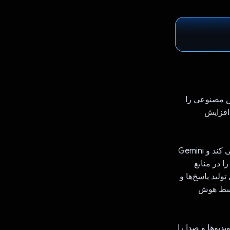
وش مصنوعی را
 افزایش
دستیار هوش مصنوعی Giz از LLM هایی مانند GPT-4، Gemini و Claude 3 استفاده می کند و Gemini
ا در منابع
ولید پاسخ‌ها و
 شده توسط هوش
یدیوها و صدا را