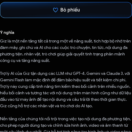
Bỏ phiếu
Đã bình chọn!
Ý nghĩa
Giz là một nền tảng tất cả trong một về năng suất, tích hợp bộ nhớ trên
đám mây, ghi chú và AI cho các cuộc trò chuyện, tin tức, nội dung đa
phương tiện, nhân vật, trò chơi giúp giải quyết tình trạng phân mảnh
công cụ và tăng năng suất.
Trợ lý AI của Giz tận dụng các LLM như GPT-4, Gemini và Claude 3, với
Gemini Flash làm mặc định để đảm bảo hiệu suất và tiết kiệm chi phí.
Trợ lý này cung cấp tính năng tìm kiếm theo bối cảnh trên nhiều nguồn,
hiểu bối cảnh và tương tác với nội dung trên màn hình cũng như dữ liệu
đầu vào từ máy ảnh để tạo nội dung và câu trả lời theo thời gian thực.
Giz cũng hỗ trợ các nhân vật và trò chơi do AI tạo.
Nền tảng của chúng tôi nổi trội trong việc tạo nội dung đa phương tiện,
cho phép người dùng tạo và chỉnh sửa hình ảnh, video và âm thanh từ
một câu lệnh duy nhất. Giz hỗ trợ tính năng tạo hình ảnh và video nâng