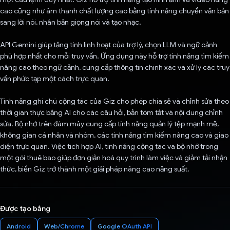
cao cũng như âm thanh chất lượng cao bằng tính năng chuyển văn bản
sang lời nói, nhân bản giọng nói và tạo nhạc.
API Gemini giúp tăng tính linh hoạt của trợ lý, chọn LLM và ngữ cảnh
phù hợp nhất cho mỗi truy vấn. Ứng dụng này hỗ trợ tính năng tìm kiếm
nâng cao theo ngữ cảnh, cung cấp thông tin chính xác và xử lý các truy
vấn phức tạp một cách trực quan.
Tính năng ghi chú cộng tác của Giz cho phép chia sẻ và chỉnh sửa theo
thời gian thực bằng AI cho các câu hỏi, bản tóm tắt và nội dung chỉnh
sửa. Bộ nhớ trên đám mây cung cấp tính năng quản lý tệp mạnh mẽ,
không gian cá nhân và nhóm, các tính năng tìm kiếm nâng cao và giao
diện trực quan. Việc tích hợp AI, tính năng cộng tác và bộ nhớ trong
một gói thuê bao giúp đơn giản hoá quy trình làm việc và giảm tải nhận
thức, biến Giz trở thành một giải pháp nâng cao năng suất.
Được tạo bằng
Android
Web/Chrome
Google OAuth API