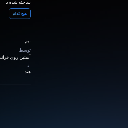
ساخته شده با
هیچ کدام
تیم
توسط
آستین روی فرا
از
هند