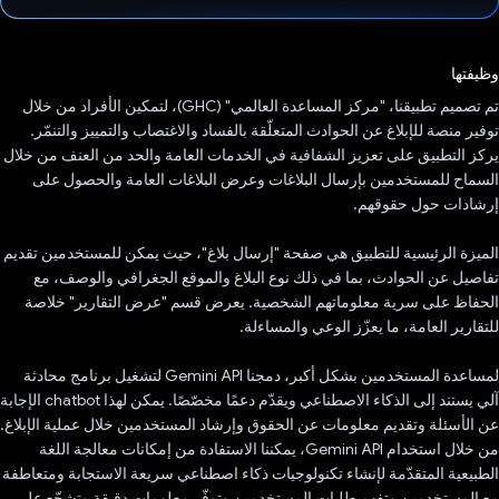
تم التصويت.
وظيفتها
تم تصميم تطبيقنا، "مركز المساعدة العالمي" (GHC)، لتمكين الأفراد من خلال
توفير منصة للإبلاغ عن الحوادث المتعلّقة بالفساد والاغتصاب والتمييز والتنمّر.
يركز التطبيق على تعزيز الشفافية في الخدمات العامة والحد من العنف من خلال
السماح للمستخدمين بإرسال البلاغات وعرض البلاغات العامة والحصول على
إرشادات حول حقوقهم.
الميزة الرئيسية للتطبيق هي صفحة "إرسال بلاغ"، حيث يمكن للمستخدمين تقديم
تفاصيل عن الحوادث، بما في ذلك نوع البلاغ والموقع الجغرافي والوصف، مع
الحفاظ على سرية معلوماتهم الشخصية. يعرض قسم "عرض التقارير" خلاصة
للتقارير العامة، ما يعزّز الوعي والمساءلة.
لمساعدة المستخدمين بشكل أكبر، دمجنا Gemini API لتشغيل برنامج محادثة
آلي يستند إلى الذكاء الاصطناعي ويقدّم دعمًا مخصّصًا. يمكن لهذا chatbot الإجابة
عن الأسئلة وتقديم معلومات عن الحقوق وإرشاد المستخدمين خلال عملية الإبلاغ.
من خلال استخدام Gemini API، يمكننا الاستفادة من إمكانات معالجة اللغة
الطبيعية المتقدّمة لإنشاء تكنولوجيات ذكاء اصطناعي سريعة الاستجابة ومتعاطفة
مع المستخدمين وتفهم طلبات المستخدمين وتوفّر معلومات دقيقة وتشجّع على