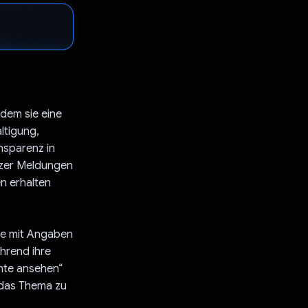
ndem sie eine
ltigung,
nsparenz in
tzer Meldungen
n erhalten
lle mit Angaben
hrend ihre
hte ansehen“
 das Thema zu