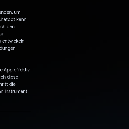
bunden, um
 Chatbot kann
rch den
ur
 entwickeln,
eldungen
e App effektiv
rch diese
ritt die
en Instrument