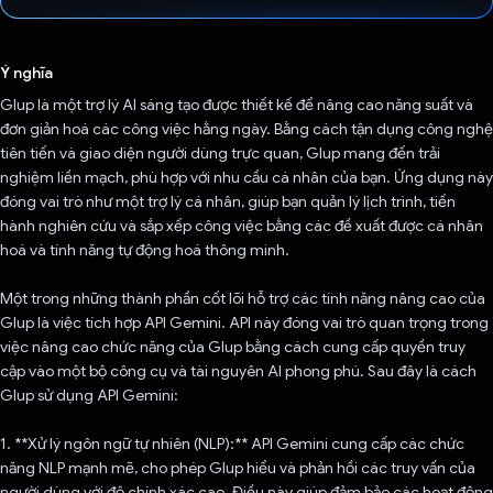
Đã bình chọn!
Ý nghĩa
Glup là một trợ lý AI sáng tạo được thiết kế để nâng cao năng suất và
đơn giản hoá các công việc hằng ngày. Bằng cách tận dụng công nghệ
tiên tiến và giao diện người dùng trực quan, Glup mang đến trải
nghiệm liền mạch, phù hợp với nhu cầu cá nhân của bạn. Ứng dụng này
đóng vai trò như một trợ lý cá nhân, giúp bạn quản lý lịch trình, tiến
hành nghiên cứu và sắp xếp công việc bằng các đề xuất được cá nhân
hoá và tính năng tự động hoá thông minh.
Một trong những thành phần cốt lõi hỗ trợ các tính năng nâng cao của
Glup là việc tích hợp API Gemini. API này đóng vai trò quan trọng trong
việc nâng cao chức năng của Glup bằng cách cung cấp quyền truy
cập vào một bộ công cụ và tài nguyên AI phong phú. Sau đây là cách
Glup sử dụng API Gemini:
1. **Xử lý ngôn ngữ tự nhiên (NLP):** API Gemini cung cấp các chức
năng NLP mạnh mẽ, cho phép Glup hiểu và phản hồi các truy vấn của
người dùng với độ chính xác cao. Điều này giúp đảm bảo các hoạt động