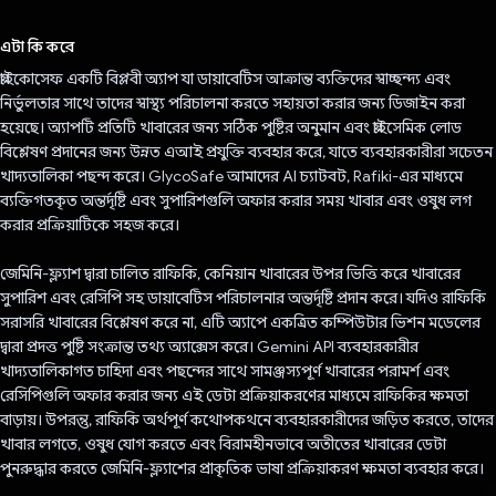
ভোট দিয়েছেন!
এটা কি করে
গ্লাইকোসেফ একটি বিপ্লবী অ্যাপ যা ডায়াবেটিস আক্রান্ত ব্যক্তিদের স্বাচ্ছন্দ্য এবং
নির্ভুলতার সাথে তাদের স্বাস্থ্য পরিচালনা করতে সহায়তা করার জন্য ডিজাইন করা
হয়েছে। অ্যাপটি প্রতিটি খাবারের জন্য সঠিক পুষ্টির অনুমান এবং গ্লাইসেমিক লোড
বিশ্লেষণ প্রদানের জন্য উন্নত এআই প্রযুক্তি ব্যবহার করে, যাতে ব্যবহারকারীরা সচেতন
খাদ্যতালিকা পছন্দ করে। GlycoSafe আমাদের AI চ্যাটবট, Rafiki-এর মাধ্যমে
ব্যক্তিগতকৃত অন্তর্দৃষ্টি এবং সুপারিশগুলি অফার করার সময় খাবার এবং ওষুধ লগ
করার প্রক্রিয়াটিকে সহজ করে।
জেমিনি-ফ্ল্যাশ দ্বারা চালিত রাফিকি, কেনিয়ান খাবারের উপর ভিত্তি করে খাবারের
সুপারিশ এবং রেসিপি সহ ডায়াবেটিস পরিচালনার অন্তর্দৃষ্টি প্রদান করে। যদিও রাফিকি
সরাসরি খাবারের বিশ্লেষণ করে না, এটি অ্যাপে একত্রিত কম্পিউটার ভিশন মডেলের
দ্বারা প্রদত্ত পুষ্টি সংক্রান্ত তথ্য অ্যাক্সেস করে। Gemini API ব্যবহারকারীর
খাদ্যতালিকাগত চাহিদা এবং পছন্দের সাথে সামঞ্জস্যপূর্ণ খাবারের পরামর্শ এবং
রেসিপিগুলি অফার করার জন্য এই ডেটা প্রক্রিয়াকরণের মাধ্যমে রাফিকির ক্ষমতা
বাড়ায়। উপরন্তু, রাফিকি অর্থপূর্ণ কথোপকথনে ব্যবহারকারীদের জড়িত করতে, তাদের
খাবার লগতে, ওষুধ যোগ করতে এবং বিরামহীনভাবে অতীতের খাবারের ডেটা
পুনরুদ্ধার করতে জেমিনি-ফ্ল্যাশের প্রাকৃতিক ভাষা প্রক্রিয়াকরণ ক্ষমতা ব্যবহার করে।